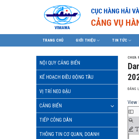
Skip
to
content
TRANG CHỦ
GIỚI THIỆU
TIN TỨC
CHƯA 
NỘI QUY CẢNG BIỂN
Dan
20
KẾ HOẠCH ĐIỀU ĐỘNG TÀU
ĐĂNG 
VỊ TRÍ NEO ĐẬU
View 
CẢNG BIỂN
TIẾP CÔNG DÂN
THÔNG TIN CƠ QUAN, DOANH