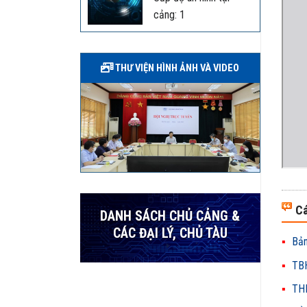
cảng: 1
THƯ VIỆN HÌNH ẢNH VÀ VIDEO
Cá
DANH SÁCH CHỦ CẢNG &
CÁC ĐẠI LÝ, CHỦ TÀU
Bản
TBH
THH