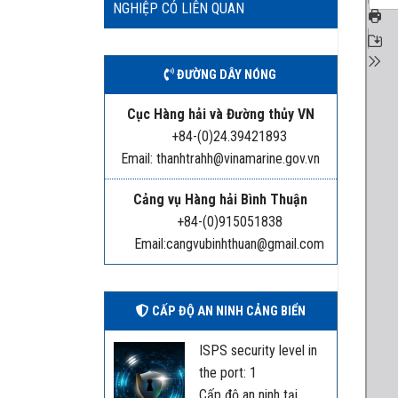
NGHIỆP CÓ LIÊN QUAN
ĐƯỜNG DÂY NÓNG
Cục Hàng hải và Đường thủy VN
+84-(0)24.39421893
Email: thanhtrahh@vinamarine.gov.vn
Cảng vụ Hàng hải Bình Thuận
+84-(0)915051838
Email:cangvubinhthuan@gmail.com
CẤP ĐỘ AN NINH CẢNG BIỂN
ISPS security level in
the port: 1
Cấp độ an ninh tại