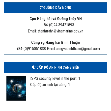
ĐƯỜNG DÂY NÓNG
Cục Hàng hải và Đường thủy VN
+84-(0)24.39421893
Email: thanhtrahh@vinamarine.gov.vn
Cảng vụ Hàng hải Bình Thuận
+84-(0)915051838 Email:cangvubinhthuan@gmail.com
CẤP ĐỘ AN NINH CẢNG BIỂN
ISPS security level in the port: 1
Cấp độ an ninh tại cảng: 1