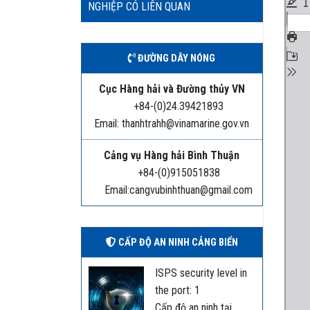
NGHIỆP CÓ LIÊN QUAN
ĐƯỜNG DÂY NÓNG
Cục Hàng hải và Đường thủy VN
+84-(0)24.39421893
Email: thanhtrahh@vinamarine.gov.vn
Cảng vụ Hàng hải Bình Thuận
+84-(0)915051838
Email:cangvubinhthuan@gmail.com
CẤP ĐỘ AN NINH CẢNG BIỂN
ISPS security level in
the port: 1
Cấp độ an ninh tại