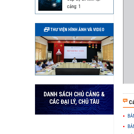
cảng: 1
THƯ VIỆN HÌNH ẢNH VÀ VIDEO
DANH SÁCH CHỦ CẢNG &
CÁC ĐẠI LÝ, CHỦ TÀU
Cá
BẢN
BẢN