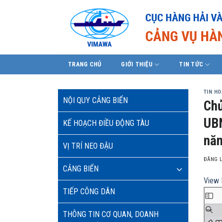
Skip
to
content
TRANG CHỦ
GIỚI THIỆU
TIN TỨC
TIN H
NỘI QUY CẢNG BIỂN
Chủ
UBN
KẾ HOẠCH ĐIỀU ĐỘNG TÀU
năn
VỊ TRÍ NEO ĐẬU
ĐĂNG 
CẢNG BIỂN
View 
TIẾP CÔNG DÂN
THÔNG TIN CƠ QUAN, DOANH