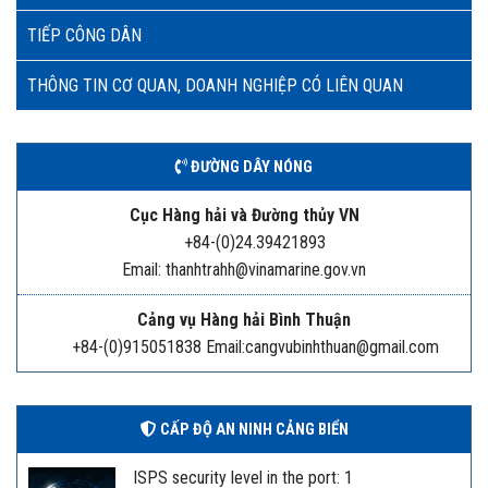
TIẾP CÔNG DÂN
THÔNG TIN CƠ QUAN, DOANH NGHIỆP CÓ LIÊN QUAN
ĐƯỜNG DÂY NÓNG
Cục Hàng hải và Đường thủy VN
+84-(0)24.39421893
Email: thanhtrahh@vinamarine.gov.vn
Cảng vụ Hàng hải Bình Thuận
+84-(0)915051838 Email:cangvubinhthuan@gmail.com
CẤP ĐỘ AN NINH CẢNG BIỂN
ISPS security level in the port: 1