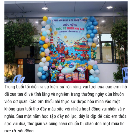
Trong buổi tối diễn ra sự kiện, sự rộn ràng, vui tươi của các em nhỏ
đã xua tan đi vẻ tĩnh lặng và nghiêm trang thường ngày của khuôn
viên cơ quan. Các em thiếu nhi thực sự được hòa mình vào một
không gian tuổi thơ đầy màu sắc với nhiều hoạt động vui nhộn và ý
nghĩa. Sau một năm học tập đầy nỗ lực, đây là dịp để các em thỏa
sức vui đùa, thư giãn và cùng nhau chuẩn bị chào đón một mùa hè
rực rỡ, sôi động.