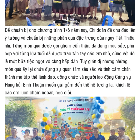
Để chuẩn bị cho chương trình 1/6 năm nay, Chi đoàn đã chu đáo lên
ý tưởng và chuẩn bị những phần quà đặc trưng của ngày Tết Thiếu
nhi. Từng món quà được gói ghém cẩn thận, đa dạng màu sắc, phù
hợp với từng lứa tuổi đã được trao tận tay các em nhỏ, cùng với đó
là một bữa tiệc ngọt vô cùng hấp dẫn. Tuy giản dị nhưng những
món quà ấy lại chứa đựng sự quan tâm sâu sắc và tình cảm chân
thành mà tập thể lãnh đạo, công chức và người lao động Cảng vụ
Hàng hải Bình Thuận muốn gửi gắm đến thế hệ tương lai, khích lệ
các em luôn chăm ngoan, học giỏi.