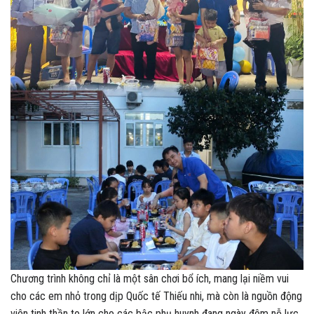
Chương trình không chỉ là một sân chơi bổ ích, mang lại niềm vui
cho các em nhỏ trong dịp Quốc tế Thiếu nhi, mà còn là nguồn động
viên tinh thần to lớn cho các bậc phụ huynh đang ngày đêm nỗ lực