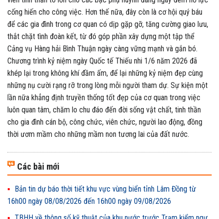
cống hiến cho công việc. Hơn thế nữa, đây còn là cơ hội quý báu
để các gia đình trong cơ quan có dịp gặp gỡ, tăng cường giao lưu,
thắt chặt tình đoàn kết, từ đó góp phần xây dựng một tập thể
Cảng vụ Hàng hải Bình Thuận ngày càng vững mạnh và gắn bó.
Chương trình kỷ niệm ngày Quốc tế Thiếu nhi 1/6 năm 2026 đã
khép lại trong không khí đầm ấm, để lại những kỷ niệm đẹp cùng
những nụ cười rạng rỡ trong lòng mỗi người tham dự. Sự kiện một
lần nữa khẳng định truyền thống tốt đẹp của cơ quan trong việc
luôn quan tâm, chăm lo chu đáo đến đời sống vật chất, tinh thần
cho gia đình cán bộ, công chức, viên chức, người lao động, đồng
thời ươm mầm cho những mầm non tương lai của đất nước.
Các bài mới
Bản tin dự báo thời tiết khu vực vùng biển tỉnh Lâm Đồng từ
16h00 ngày 08/08/2026 đến 16h00 ngày 09/08/2026
TBHH về thông số kỹ thuật của khu nước trước Trạm kiểm ngư