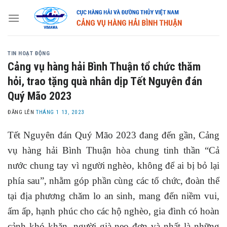
Skip
to
content
TIN HOẠT ĐỘNG
Cảng vụ hàng hải Bình Thuận tổ chức thăm
hỏi, trao tặng quà nhân dịp Tết Nguyên đán
Quý Mão 2023
ĐĂNG LÊN
THÁNG 1 13, 2023
Tết Nguyên đán Quý Mão 2023 đang đến gần, Cảng
vụ hàng hải Bình Thuận hòa chung tinh thần “Cả
nước chung tay vì người nghèo, không để ai bị bỏ lại
phía sau”, nhằm góp phần cùng các tổ chức, đoàn thể
tại địa phương chăm lo an sinh, mang đến niềm vui,
ấm ấp, hạnh phúc cho các hộ nghèo, gia đình có hoàn
cảnh khó khăn, người già neo đơn và nhất là những