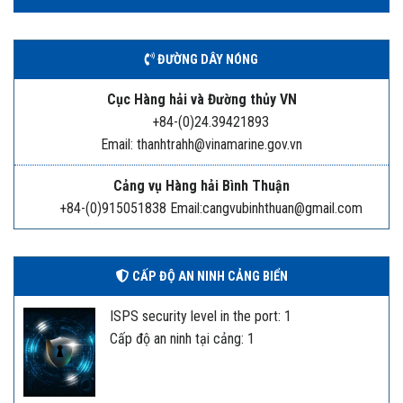
ĐƯỜNG DÂY NÓNG
Cục Hàng hải và Đường thủy VN
+84-(0)24.39421893
Email: thanhtrahh@vinamarine.gov.vn
Cảng vụ Hàng hải Bình Thuận
+84-(0)915051838 Email:cangvubinhthuan@gmail.com
CẤP ĐỘ AN NINH CẢNG BIỂN
ISPS security level in the port: 1
Cấp độ an ninh tại cảng: 1