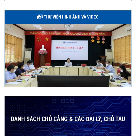
THƯ VIỆN HÌNH ẢNH VÀ VIDEO
DANH SÁCH CHỦ CẢNG & CÁC ĐẠI LÝ, CHỦ TÀU