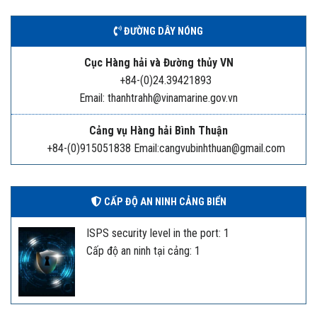
ĐƯỜNG DÂY NÓNG
Cục Hàng hải và Đường thủy VN
+84-(0)24.39421893
Email: thanhtrahh@vinamarine.gov.vn
Cảng vụ Hàng hải Bình Thuận
+84-(0)915051838 Email:cangvubinhthuan@gmail.com
CẤP ĐỘ AN NINH CẢNG BIỂN
ISPS security level in the port: 1
Cấp độ an ninh tại cảng: 1