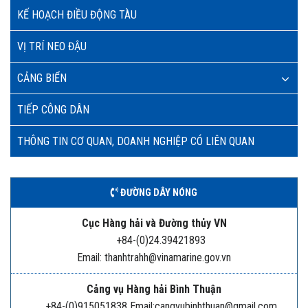
KẾ HOẠCH ĐIỀU ĐỘNG TÀU
VỊ TRÍ NEO ĐẬU
CẢNG BIỂN
TIẾP CÔNG DÂN
THÔNG TIN CƠ QUAN, DOANH NGHIỆP CÓ LIÊN QUAN
ĐƯỜNG DÂY NÓNG
Cục Hàng hải và Đường thủy VN
+84-(0)24.39421893
Email: thanhtrahh@vinamarine.gov.vn
Cảng vụ Hàng hải Bình Thuận
+84-(0)915051838 Email:cangvubinhthuan@gmail.com