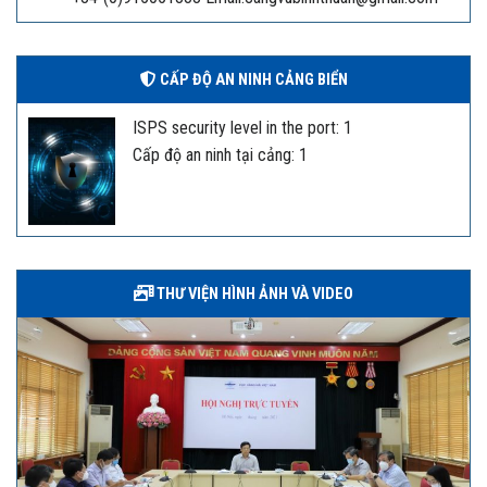
CẤP ĐỘ AN NINH CẢNG BIỂN
ISPS security level in the port: 1
Cấp độ an ninh tại cảng: 1
THƯ VIỆN HÌNH ẢNH VÀ VIDEO