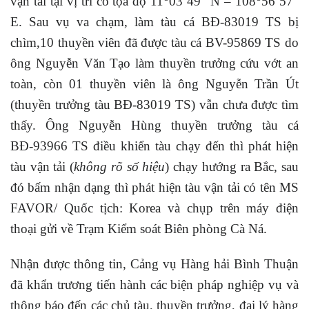
vận tải tại vị trí có tọa độ 11
03’49” N – 108
56’57”
E. Sau vụ va chạm, làm tàu cá BĐ-83019 TS bị
chìm,10 thuyền viên đã được tàu cá BV-95869 TS do
ông Nguyễn Văn Tạo làm thuyền trưởng cứu vớt an
toàn, còn 01 thuyền viên là ông Nguyễn Trần Út
(thuyền trưởng tàu BĐ-83019 TS) vẫn chưa được tìm
thấy. Ông Nguyễn Hùng thuyền trưởng tàu cá
BĐ-93966 TS điều khiển tàu chạy đến thì phát hiện
tàu vận tải (
không rõ số hiệu
) chạy hướng ra Bắc, sau
đó bấm nhận dạng thì phát hiện tàu vận tải có tên MS
FAVOR/ Quốc tịch: Korea và chụp trên máy điện
thoại gửi về Trạm Kiểm soát Biên phòng Cà Ná.
Nhận được thông tin, Cảng vụ Hàng hải Bình Thuận
đã khẩn trương tiến hành các biện pháp nghiệp vụ và
thông báo đến các chủ tàu, thuyền trưởng, đại lý hàng