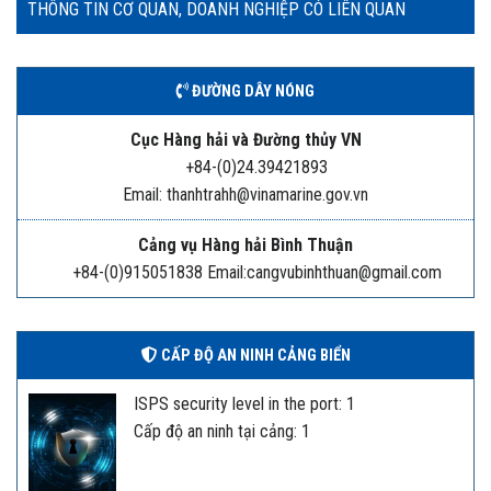
THÔNG TIN CƠ QUAN, DOANH NGHIỆP CÓ LIÊN QUAN
ĐƯỜNG DÂY NÓNG
Cục Hàng hải và Đường thủy VN
+84-(0)24.39421893
Email: thanhtrahh@vinamarine.gov.vn
Cảng vụ Hàng hải Bình Thuận
+84-(0)915051838 Email:cangvubinhthuan@gmail.com
CẤP ĐỘ AN NINH CẢNG BIỂN
ISPS security level in the port: 1
Cấp độ an ninh tại cảng: 1