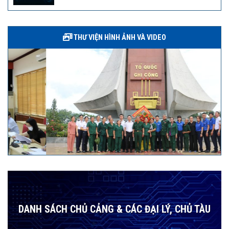
THƯ VIỆN HÌNH ẢNH VÀ VIDEO
DANH SÁCH CHỦ CẢNG & CÁC ĐẠI LÝ, CHỦ TÀU