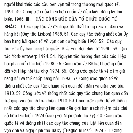
người khai thác các cầu bến vận tải trong thương mại quốc tế,
1991. 49. Công ước của Liên hợp quốc về điều kiện đăng ký tàu
biển, 1986.
III. CÁC CÔNG ƯỚC CỦA TỔ CHỨC QUỐC TẾ
KHÁC
50. Các quy tắc về đánh giá tổn thất trong các vụ đâm va
hàng hải (Quy tắc Lisbon) 1988. 51. Các quy tắc thống nhất của Ủy
ban hàng hải quốc tế về vận đơn đường biển 1990. 52. Các quy
tắc của Ủy ban hàng hải quốc tế về vận đơn điện tử 1990. 53. Quy
tắc York-Antwerp 1994. 54. Nguyên tắc hướng dẫn của các Hiệp
hội phân cấp tàu biển 1998. 55. Công ước về Bộ luật hướng dẫn
đối với Hiệp hội tàu chợ. 1974. 56. Công ước quốc tế về cầm giữ
hàng hải và thế chấp hàng hải, 1993. 57. Công ước quốc tế về
thống nhất các quy tắc chung liên quan đến đâm va giữa các tàu,
1910. 58. Công ước về thống nhất các quy tắc chung liên quan đến
trợ giúp và cứu hộ trên biển, 1910. 59. Công ước quốc tế về thống
nhất các quy tắc chung liên quan đến giới hạn trách nhiệm của chủ
sở hữu tàu biển, 1924 (cùng với Nghị định thư ký). 60. Công ước
quốc tế về thống nhất các quy tắc chung của luật liên quan đến
vận đơn và Nghị định thư đã ký (“Hague Rules”), 1924. 61. Công