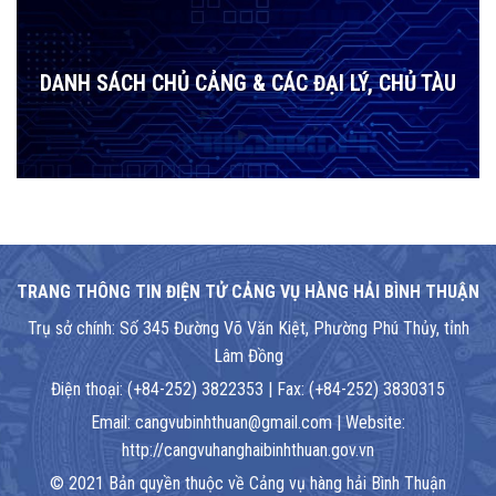
DANH SÁCH CHỦ CẢNG & CÁC ĐẠI LÝ, CHỦ TÀU
TRANG THÔNG TIN ĐIỆN TỬ CẢNG VỤ HÀNG HẢI BÌNH THUẬN
Trụ sở chính: Số 345 Đường Võ Văn Kiệt, Phường Phú Thủy, tỉnh
Lâm Đồng
Điện thoại: (+84-252) 3822353 | Fax: (+84-252) 3830315
Email: cangvubinhthuan@gmail.com | Website:
http://cangvuhanghaibinhthuan.gov.vn
© 2021 Bản quyền thuộc về Cảng vụ hàng hải Bình Thuận