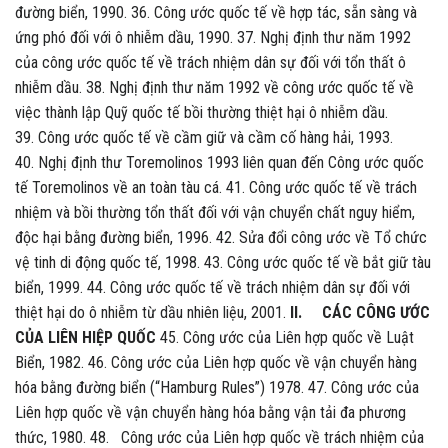
đường biển, 1990. 36. Công ước quốc tế về hợp tác, sẵn sàng và
ứng phó đối với ô nhiễm dầu, 1990. 37. Nghị định thư năm 1992
của công ước quốc tế về trách nhiệm dân sự đối với tổn thất ô
nhiễm dầu. 38. Nghị định thư năm 1992 về công ước quốc tế về
việc thành lập Quỹ quốc tế bồi thường thiệt hại ô nhiễm dầu.
39. Công ước quốc tế về cầm giữ và cầm cố hàng hải, 1993.
40. Nghị định thư Toremolinos 1993 liên quan đến Công ước quốc
tế Toremolinos về an toàn tàu cá. 41. Công ước quốc tế về trách
nhiệm và bồi thường tổn thất đối với vận chuyển chất nguy hiểm,
độc hại bằng đường biển, 1996. 42. Sửa đổi công ước về Tổ chức
vệ tinh di động quốc tế, 1998. 43. Công ước quốc tế về bắt giữ tàu
biển, 1999. 44. Công ước quốc tế về trách nhiệm dân sự đối với
thiệt hại do ô nhiễm từ dầu nhiên liệu, 2001.
II. CÁC CÔNG ƯỚC
CỦA LIÊN HIỆP QUỐC
45. Công ước của Liên hợp quốc về Luật
Biển, 1982. 46. Công ước của Liên hợp quốc về vận chuyển hàng
hóa bằng đường biển (“Hamburg Rules”) 1978. 47. Công ước của
Liên hợp quốc về vận chuyển hàng hóa bằng vận tải đa phương
thức, 1980. 48. Công ước của Liên hợp quốc về trách nhiệm của