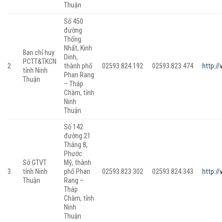
Thuận
Số 450
đường
Thống
Nhất, Kinh
Ban chỉ huy
Dinh,
PCTT&TKCN
2
thành phố
02593.824.192
02593.823.474
http:/
tỉnh Ninh
Phan Rang
Thuận
– Tháp
Chàm, tỉnh
Ninh
Thuận
Số 142
đường 21
Tháng 8,
Phước
Sở GTVT
Mỹ, thành
3
tỉnh Ninh
phố Phan
02593.823.302
02593.824.343
http:/
Thuận
Rang –
Tháp
Chàm, tỉnh
Ninh
Thuận