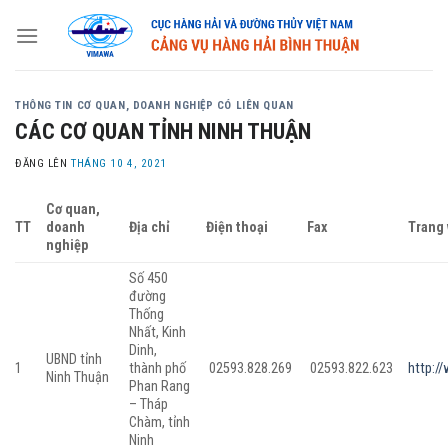
Skip
to
content
THÔNG TIN CƠ QUAN, DOANH NGHIỆP CÓ LIÊN QUAN
CÁC CƠ QUAN TỈNH NINH THUẬN
ĐĂNG LÊN
THÁNG 10 4, 2021
Cơ quan,
TT
doanh
Địa chỉ
Điện thoại
Fax
Trang
nghiệp
Số 450
đường
Thống
Nhất, Kinh
Dinh,
UBND tỉnh
1
thành phố
02593.828.269
02593.822.623
http:/
Ninh Thuận
Phan Rang
– Tháp
Chàm, tỉnh
Ninh