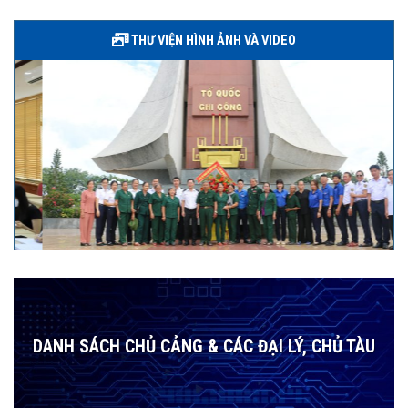
THƯ VIỆN HÌNH ẢNH VÀ VIDEO
DANH SÁCH CHỦ CẢNG & CÁC ĐẠI LÝ, CHỦ TÀU