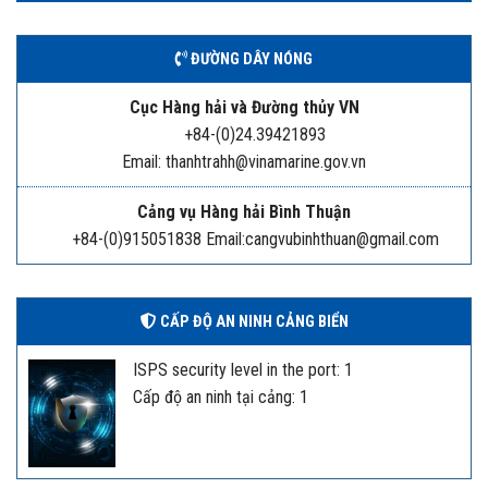
ĐƯỜNG DÂY NÓNG
Cục Hàng hải và Đường thủy VN
+84-(0)24.39421893
Email: thanhtrahh@vinamarine.gov.vn
Cảng vụ Hàng hải Bình Thuận
+84-(0)915051838 Email:cangvubinhthuan@gmail.com
CẤP ĐỘ AN NINH CẢNG BIỂN
ISPS security level in the port: 1
Cấp độ an ninh tại cảng: 1