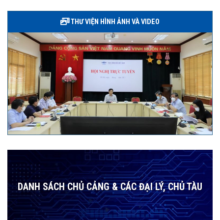
THƯ VIỆN HÌNH ẢNH VÀ VIDEO
DANH SÁCH CHỦ CẢNG & CÁC ĐẠI LÝ, CHỦ TÀU