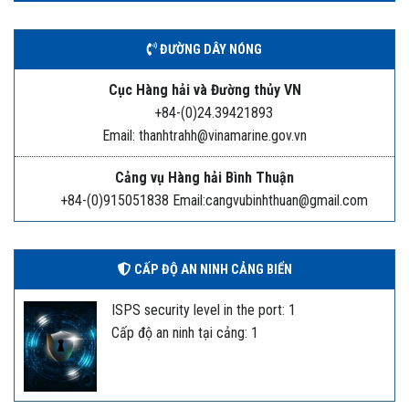
ĐƯỜNG DÂY NÓNG
Cục Hàng hải và Đường thủy VN
+84-(0)24.39421893
Email: thanhtrahh@vinamarine.gov.vn
Cảng vụ Hàng hải Bình Thuận
+84-(0)915051838 Email:cangvubinhthuan@gmail.com
CẤP ĐỘ AN NINH CẢNG BIỂN
ISPS security level in the port: 1
Cấp độ an ninh tại cảng: 1