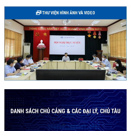
THƯ VIỆN HÌNH ẢNH VÀ VIDEO
DANH SÁCH CHỦ CẢNG & CÁC ĐẠI LÝ, CHỦ TÀU