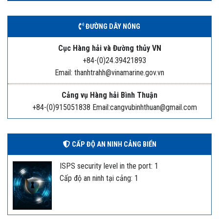
ĐƯỜNG DÂY NÓNG
Cục Hàng hải và Đường thủy VN
+84-(0)24.39421893
Email: thanhtrahh@vinamarine.gov.vn
Cảng vụ Hàng hải Bình Thuận
+84-(0)915051838 Email:cangvubinhthuan@gmail.com
CẤP ĐỘ AN NINH CẢNG BIỂN
ISPS security level in the port: 1
Cấp độ an ninh tại cảng: 1