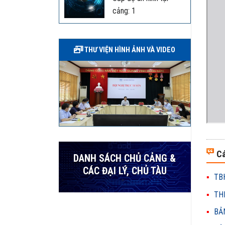
cảng: 1
THƯ VIỆN HÌNH ẢNH VÀ VIDEO
Cá
DANH SÁCH CHỦ CẢNG &
CÁC ĐẠI LÝ, CHỦ TÀU
TBH
THH
BẢN