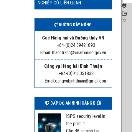
NGHIỆP CÓ LIÊN QUAN
ĐƯỜNG DÂY NÓNG
Cục Hàng hải và Đường thủy VN
+84-(0)24.39421893
Email: thanhtrahh@vinamarine.gov.vn
Cảng vụ Hàng hải Bình Thuận
+84-(0)915051838
Email:cangvubinhthuan@gmail.com
CẤP ĐỘ AN NINH CẢNG BIỂN
ISPS security level in
the port: 1
Cấp độ an ninh tại