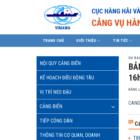
Skip
to
content
TRANG CHỦ
GIỚI THIỆU
TIN TỨC
DỰ BÁO
NỘI QUY CẢNG BIỂN
BẢ
16h
KẾ HOẠCH ĐIỀU ĐỘNG TÀU
ĐĂNG 
VỊ TRÍ NEO ĐẬU
CANG
CẢNG BIỂN
TIẾP CÔNG DÂN
Cá
THÔNG TIN CƠ QUAN, DOANH
TBH