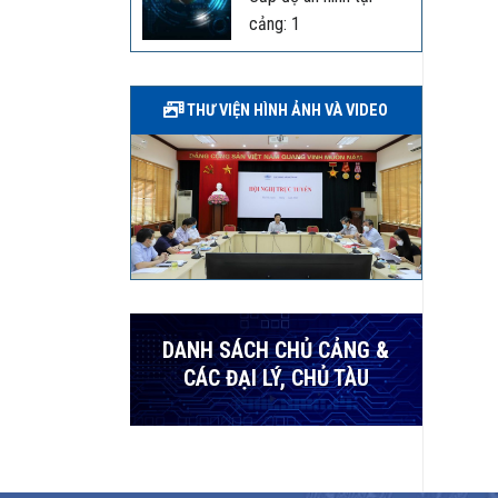
cảng: 1
THƯ VIỆN HÌNH ẢNH VÀ VIDEO
DANH SÁCH CHỦ CẢNG &
CÁC ĐẠI LÝ, CHỦ TÀU