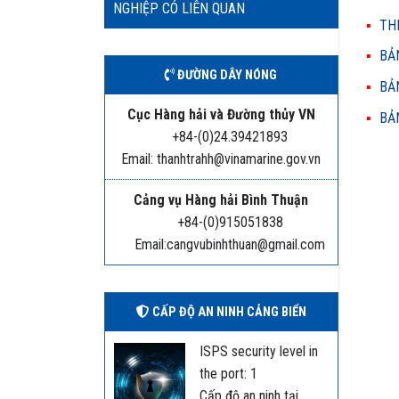
NGHIỆP CÓ LIÊN QUAN
THH
BẢN
ĐƯỜNG DÂY NÓNG
BẢN
Cục Hàng hải và Đường thủy VN
BẢN
+84-(0)24.39421893
Email: thanhtrahh@vinamarine.gov.vn
Cảng vụ Hàng hải Bình Thuận
+84-(0)915051838
Email:cangvubinhthuan@gmail.com
CẤP ĐỘ AN NINH CẢNG BIỂN
ISPS security level in
the port: 1
Cấp độ an ninh tại