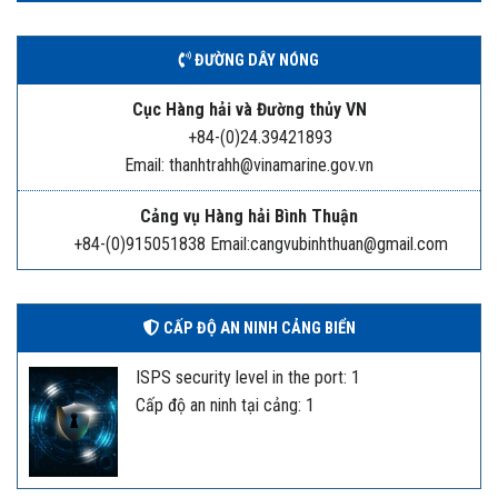
ĐƯỜNG DÂY NÓNG
Cục Hàng hải và Đường thủy VN
+84-(0)24.39421893
Email: thanhtrahh@vinamarine.gov.vn
Cảng vụ Hàng hải Bình Thuận
+84-(0)915051838 Email:cangvubinhthuan@gmail.com
CẤP ĐỘ AN NINH CẢNG BIỂN
ISPS security level in the port: 1
Cấp độ an ninh tại cảng: 1