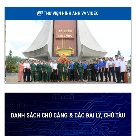
THƯ VIỆN HÌNH ẢNH VÀ VIDEO
DANH SÁCH CHỦ CẢNG & CÁC ĐẠI LÝ, CHỦ TÀU