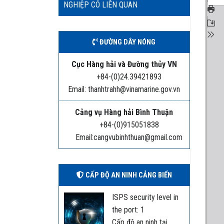
NGHIỆP CÓ LIÊN QUAN
ĐƯỜNG DÂY NÓNG
Cục Hàng hải và Đường thủy VN
+84-(0)24.39421893
Email: thanhtrahh@vinamarine.gov.vn
Cảng vụ Hàng hải Bình Thuận
+84-(0)915051838
Email:cangvubinhthuan@gmail.com
CẤP ĐỘ AN NINH CẢNG BIỂN
ISPS security level in
the port: 1
Cấp độ an ninh tại