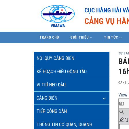
Skip
to
content
TRANG CHỦ
GIỚI THIỆU
TIN TỨC
DỰ BÁO
NỘI QUY CẢNG BIỂN
BẢ
16h
KẾ HOẠCH ĐIỀU ĐỘNG TÀU
ĐĂNG 
VỊ TRÍ NEO ĐẬU
View 
CẢNG BIỂN
TIẾP CÔNG DÂN
THÔNG TIN CƠ QUAN, DOANH