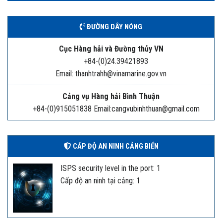
ĐƯỜNG DÂY NÓNG
Cục Hàng hải và Đường thủy VN
+84-(0)24.39421893
Email: thanhtrahh@vinamarine.gov.vn
Cảng vụ Hàng hải Bình Thuận
+84-(0)915051838 Email:cangvubinhthuan@gmail.com
CẤP ĐỘ AN NINH CẢNG BIỂN
ISPS security level in the port: 1
Cấp độ an ninh tại cảng: 1