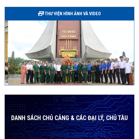
THƯ VIỆN HÌNH ẢNH VÀ VIDEO
DANH SÁCH CHỦ CẢNG & CÁC ĐẠI LÝ, CHỦ TÀU