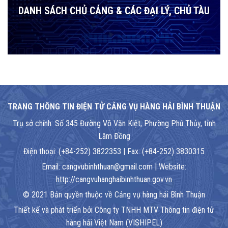
DANH SÁCH CHỦ CẢNG & CÁC ĐẠI LÝ, CHỦ TÀU
TRANG THÔNG TIN ĐIỆN TỬ CẢNG VỤ HÀNG HẢI BÌNH THUẬN
Trụ sở chính: Số 345 Đường Võ Văn Kiệt, Phường Phú Thủy, tỉnh
Lâm Đồng
Điện thoại: (+84-252) 3822353 | Fax: (+84-252) 3830315
Email: cangvubinhthuan@gmail.com | Website:
http://cangvuhanghaibinhthuan.gov.vn
© 2021 Bản quyền thuộc về Cảng vụ hàng hải Bình Thuận
Thiết kế và phát triển bởi Công ty TNHH MTV Thông tin điện tử
hàng hải Việt Nam (VISHIPEL)