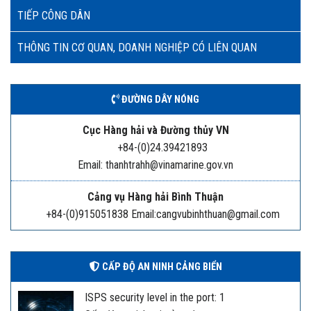
TIẾP CÔNG DÂN
THÔNG TIN CƠ QUAN, DOANH NGHIỆP CÓ LIÊN QUAN
ĐƯỜNG DÂY NÓNG
Cục Hàng hải và Đường thủy VN
+84-(0)24.39421893
Email: thanhtrahh@vinamarine.gov.vn
Cảng vụ Hàng hải Bình Thuận
+84-(0)915051838 Email:cangvubinhthuan@gmail.com
CẤP ĐỘ AN NINH CẢNG BIỂN
ISPS security level in the port: 1