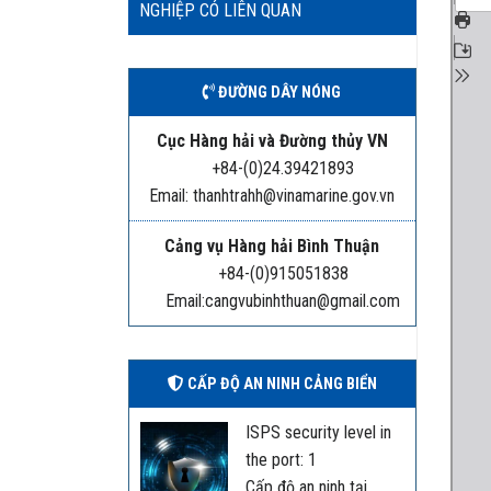
NGHIỆP CÓ LIÊN QUAN
ĐƯỜNG DÂY NÓNG
Cục Hàng hải và Đường thủy VN
+84-(0)24.39421893
Email: thanhtrahh@vinamarine.gov.vn
Cảng vụ Hàng hải Bình Thuận
+84-(0)915051838
Email:cangvubinhthuan@gmail.com
CẤP ĐỘ AN NINH CẢNG BIỂN
ISPS security level in
the port: 1
Cấp độ an ninh tại