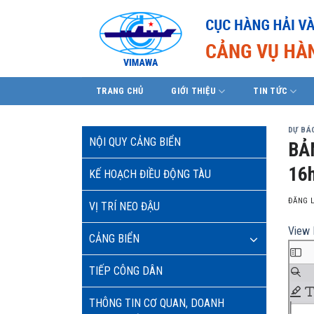
Skip
to
content
TRANG CHỦ
GIỚI THIỆU
TIN TỨC
DỰ BÁO
NỘI QUY CẢNG BIỂN
BẢ
16h
KẾ HOẠCH ĐIỀU ĐỘNG TÀU
ĐĂNG 
VỊ TRÍ NEO ĐẬU
View 
CẢNG BIỂN
TIẾP CÔNG DÂN
THÔNG TIN CƠ QUAN, DOANH