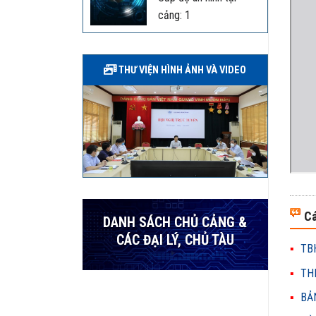
cảng: 1
THƯ VIỆN HÌNH ẢNH VÀ VIDEO
Cá
DANH SÁCH CHỦ CẢNG &
CÁC ĐẠI LÝ, CHỦ TÀU
TBH
THH
BẢN