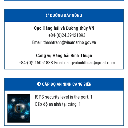
ĐƯỜNG DÂY NÓNG
Cục Hàng hải và Đường thủy VN
+84-(0)24.39421893
Email: thanhtrahh@vinamarine.gov.vn
Cảng vụ Hàng hải Bình Thuận
+84-(0)915051838 Email:cangvubinhthuan@gmail.com
CẤP ĐỘ AN NINH CẢNG BIỂN
ISPS security level in the port: 1
Cấp độ an ninh tại cảng: 1