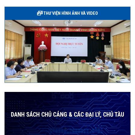
THƯ VIỆN HÌNH ẢNH VÀ VIDEO
DANH SÁCH CHỦ CẢNG & CÁC ĐẠI LÝ, CHỦ TÀU