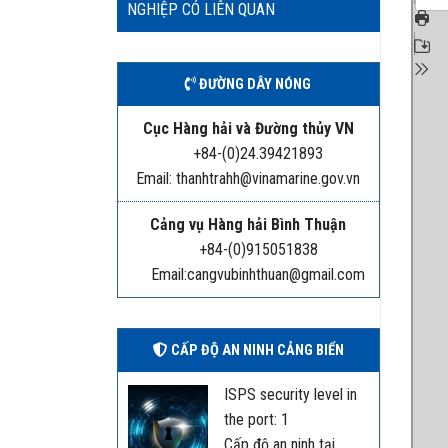
NGHIỆP CÓ LIÊN QUAN
ĐƯỜNG DÂY NÓNG
Cục Hàng hải và Đường thủy VN
+84-(0)24.39421893
Email: thanhtrahh@vinamarine.gov.vn
Cảng vụ Hàng hải Bình Thuận
+84-(0)915051838
Email:cangvubinhthuan@gmail.com
CẤP ĐỘ AN NINH CẢNG BIỂN
ISPS security level in
the port: 1
Cấp độ an ninh tại