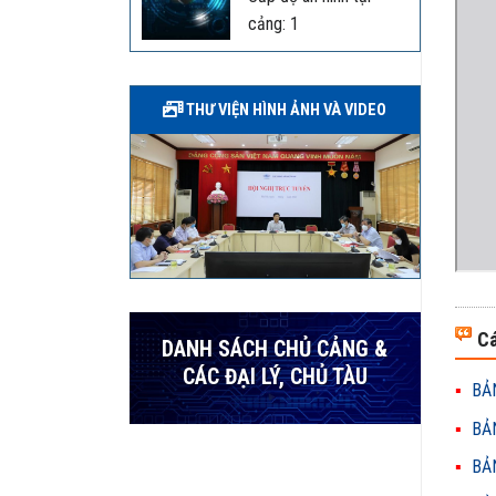
cảng: 1
THƯ VIỆN HÌNH ẢNH VÀ VIDEO
Cá
DANH SÁCH CHỦ CẢNG &
CÁC ĐẠI LÝ, CHỦ TÀU
BẢN
BẢN
BẢN