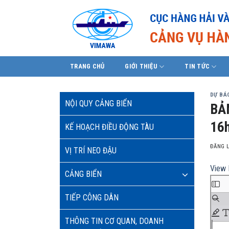
Skip
to
content
TRANG CHỦ
GIỚI THIỆU
TIN TỨC
DỰ BÁO
NỘI QUY CẢNG BIỂN
BẢ
16h
KẾ HOẠCH ĐIỀU ĐỘNG TÀU
ĐĂNG 
VỊ TRÍ NEO ĐẬU
View 
CẢNG BIỂN
TIẾP CÔNG DÂN
THÔNG TIN CƠ QUAN, DOANH