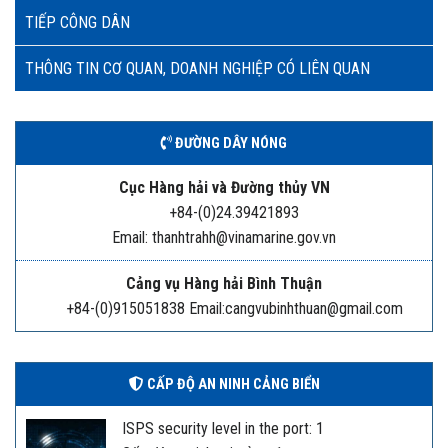
TIẾP CÔNG DÂN
THÔNG TIN CƠ QUAN, DOANH NGHIỆP CÓ LIÊN QUAN
ĐƯỜNG DÂY NÓNG
Cục Hàng hải và Đường thủy VN
+84-(0)24.39421893
Email: thanhtrahh@vinamarine.gov.vn
Cảng vụ Hàng hải Bình Thuận
+84-(0)915051838 Email:cangvubinhthuan@gmail.com
CẤP ĐỘ AN NINH CẢNG BIỂN
ISPS security level in the port: 1