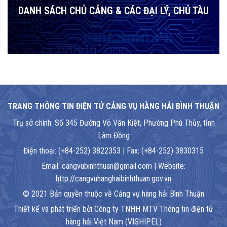
DANH SÁCH CHỦ CẢNG & CÁC ĐẠI LÝ, CHỦ TÀU
TRANG THÔNG TIN ĐIỆN TỬ CẢNG VỤ HÀNG HẢI BÌNH THUẬN
Trụ sở chính: Số 345 Đường Võ Văn Kiệt, Phường Phú Thủy, tỉnh
Lâm Đồng
Điện thoại: (+84-252) 3822353 | Fax: (+84-252) 3830315
Email: cangvubinhthuan@gmail.com | Website:
http://cangvuhanghaibinhthuan.gov.vn
© 2021 Bản quyền thuộc về Cảng vụ hàng hải Bình Thuận
Thiết kế và phát triển bởi Công ty TNHH MTV Thông tin điện tử
hàng hải Việt Nam (VISHIPEL)