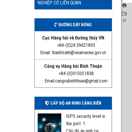
NGHIỆP CÓ LIÊN QUAN
ĐƯỜNG DÂY NÓNG
Cục Hàng hải và Đường thủy VN
+84-(0)24.39421893
Email: thanhtrahh@vinamarine.gov.vn
Cảng vụ Hàng hải Bình Thuận
+84-(0)915051838
Email:cangvubinhthuan@gmail.com
CẤP ĐỘ AN NINH CẢNG BIỂN
ISPS security level in
the port: 1
Cấp độ an ninh tại