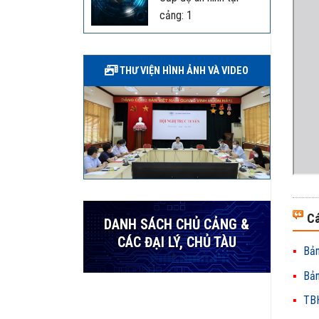
cảng: 1
THƯ VIỆN HÌNH ẢNH VÀ VIDEO
Cá
DANH SÁCH CHỦ CẢNG &
CÁC ĐẠI LÝ, CHỦ TÀU
Bản
Bản
TBH