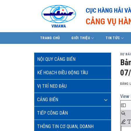
Skip
to
content
TRANG CHỦ
GIỚI THIỆU
TIN TỨC
DỰ BÁO
NỘI QUY CẢNG BIỂN
Bản
07/
KẾ HOẠCH ĐIỀU ĐỘNG TÀU
ĐĂNG 
VỊ TRÍ NEO ĐẬU
View 
CẢNG BIỂN
TIẾP CÔNG DÂN
THÔNG TIN CƠ QUAN, DOANH