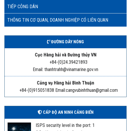
TIẾP CÔNG DÂN
THÔNG TIN CƠ QUAN, DOANH NGHIỆP CÓ LIÊN QUAN
ĐƯỜNG DÂY NÓNG
Cục Hàng hải và Đường thủy VN
+84-(0)24.39421893
Email: thanhtrahh@vinamarine.gov.vn
Cảng vụ Hàng hải Bình Thuận
+84-(0)915051838 Email:cangvubinhthuan@gmail.com
CẤP ĐỘ AN NINH CẢNG BIỂN
ISPS security level in the port: 1