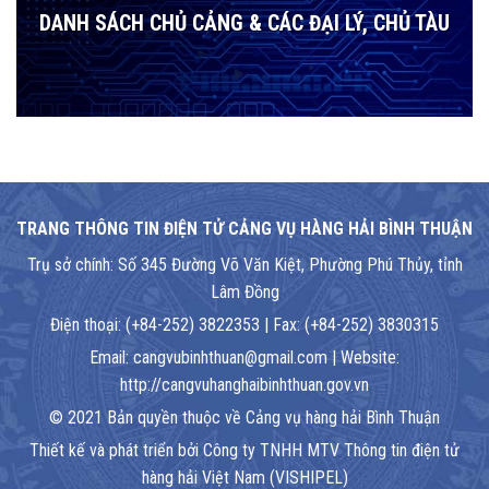
DANH SÁCH CHỦ CẢNG & CÁC ĐẠI LÝ, CHỦ TÀU
TRANG THÔNG TIN ĐIỆN TỬ CẢNG VỤ HÀNG HẢI BÌNH THUẬN
Trụ sở chính: Số 345 Đường Võ Văn Kiệt, Phường Phú Thủy, tỉnh
Lâm Đồng
Điện thoại: (+84-252) 3822353 | Fax: (+84-252) 3830315
Email: cangvubinhthuan@gmail.com | Website:
http://cangvuhanghaibinhthuan.gov.vn
© 2021 Bản quyền thuộc về Cảng vụ hàng hải Bình Thuận
Thiết kế và phát triển bởi Công ty TNHH MTV Thông tin điện tử
hàng hải Việt Nam (VISHIPEL)