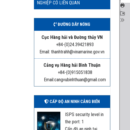
NGHIỆP CÓ LIÊN QUAN
ĐƯỜNG DÂY NÓNG
Cục Hàng hải và Đường thủy VN
+84-(0)24.39421893
Email: thanhtrahh@vinamarine.gov.vn
Cảng vụ Hàng hải Bình Thuận
+84-(0)915051838
Email:cangvubinhthuan@gmail.com
CẤP ĐỘ AN NINH CẢNG BIỂN
ISPS security level in
the port: 1
Cấp độ an ninh tại