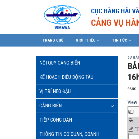
Skip
to
content
TRANG CHỦ
GIỚI THIỆU
TIN TỨC
DỰ BÁO
NỘI QUY CẢNG BIỂN
BẢ
16h
KẾ HOẠCH ĐIỀU ĐỘNG TÀU
ĐĂNG 
VỊ TRÍ NEO ĐẬU
View 
CẢNG BIỂN
TIẾP CÔNG DÂN
THÔNG TIN CƠ QUAN, DOANH