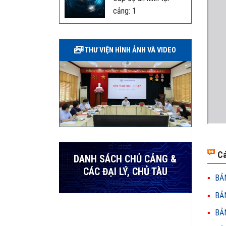
cảng: 1
THƯ VIỆN HÌNH ẢNH VÀ VIDEO
Cá
DANH SÁCH CHỦ CẢNG &
CÁC ĐẠI LÝ, CHỦ TÀU
BẢN
BẢN
BẢN