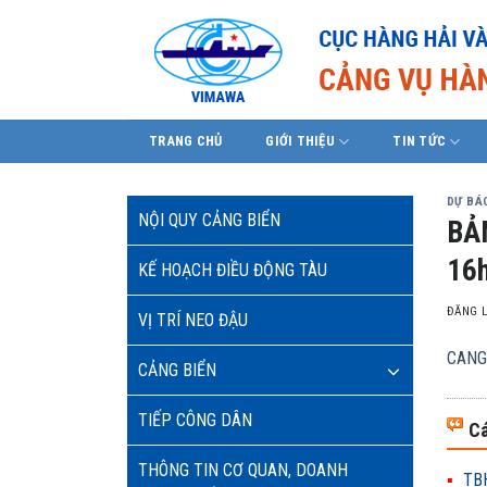
Skip
to
content
TRANG CHỦ
GIỚI THIỆU
TIN TỨC
DỰ BÁO
NỘI QUY CẢNG BIỂN
BẢ
16h
KẾ HOẠCH ĐIỀU ĐỘNG TÀU
ĐĂNG 
VỊ TRÍ NEO ĐẬU
CANG
CẢNG BIỂN
TIẾP CÔNG DÂN
Cá
THÔNG TIN CƠ QUAN, DOANH
TBH