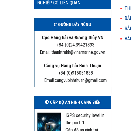
NGHIỆP CÓ LIÊN QUAN
THH
BẢN
ĐƯỜNG DÂY NÓNG
BẢN
Cục Hàng hải và Đường thủy VN
BẢN
+84-(0)24.39421893
Email: thanhtrahh@vinamarine.gov.vn
Cảng vụ Hàng hải Bình Thuận
+84-(0)915051838
Email:cangvubinhthuan@gmail.com
CẤP ĐỘ AN NINH CẢNG BIỂN
ISPS security level in
the port: 1
Cấp độ an ninh tại