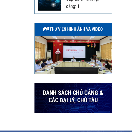
cảng: 1
THƯ VIỆN HÌNH ẢNH VÀ VIDEO
DANH SÁCH CHỦ CẢNG &
CÁC ĐẠI LÝ, CHỦ TÀU