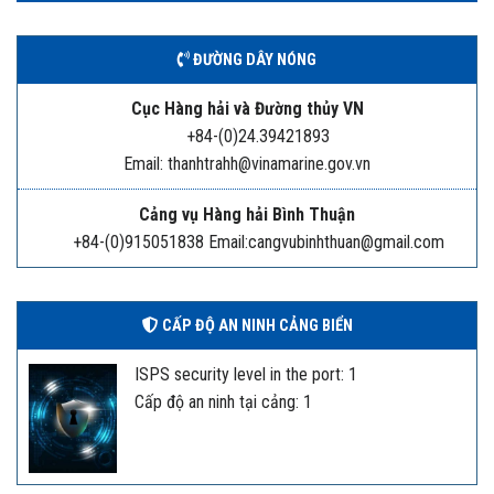
ĐƯỜNG DÂY NÓNG
Cục Hàng hải và Đường thủy VN
+84-(0)24.39421893
Email: thanhtrahh@vinamarine.gov.vn
Cảng vụ Hàng hải Bình Thuận
+84-(0)915051838 Email:cangvubinhthuan@gmail.com
CẤP ĐỘ AN NINH CẢNG BIỂN
ISPS security level in the port: 1
Cấp độ an ninh tại cảng: 1