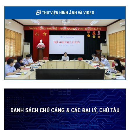
THƯ VIỆN HÌNH ẢNH VÀ VIDEO
DANH SÁCH CHỦ CẢNG & CÁC ĐẠI LÝ, CHỦ TÀU