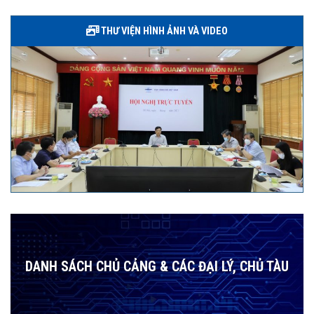
THƯ VIỆN HÌNH ẢNH VÀ VIDEO
DANH SÁCH CHỦ CẢNG & CÁC ĐẠI LÝ, CHỦ TÀU