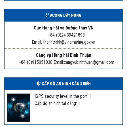
ĐƯỜNG DÂY NÓNG
Cục Hàng hải và Đường thủy VN
+84-(0)24.39421893
Email: thanhtrahh@vinamarine.gov.vn
Cảng vụ Hàng hải Bình Thuận
+84-(0)915051838 Email:cangvubinhthuan@gmail.com
CẤP ĐỘ AN NINH CẢNG BIỂN
ISPS security level in the port: 1
Cấp độ an ninh tại cảng: 1