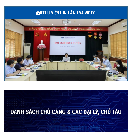
THƯ VIỆN HÌNH ẢNH VÀ VIDEO
DANH SÁCH CHỦ CẢNG & CÁC ĐẠI LÝ, CHỦ TÀU