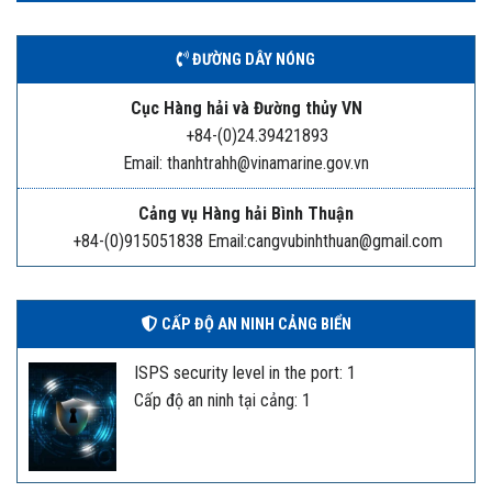
ĐƯỜNG DÂY NÓNG
Cục Hàng hải và Đường thủy VN
+84-(0)24.39421893
Email: thanhtrahh@vinamarine.gov.vn
Cảng vụ Hàng hải Bình Thuận
+84-(0)915051838 Email:cangvubinhthuan@gmail.com
CẤP ĐỘ AN NINH CẢNG BIỂN
ISPS security level in the port: 1
Cấp độ an ninh tại cảng: 1