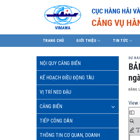
Skip
to
content
TRANG CHỦ
GIỚI THIỆU
TIN TỨC
DỰ BÁO
NỘI QUY CẢNG BIỂN
BẢ
ngà
KẾ HOẠCH ĐIỀU ĐỘNG TÀU
ĐĂNG 
VỊ TRÍ NEO ĐẬU
View 
CẢNG BIỂN
TIẾP CÔNG DÂN
THÔNG TIN CƠ QUAN, DOANH