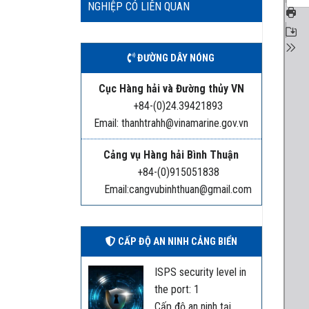
NGHIỆP CÓ LIÊN QUAN
ĐƯỜNG DÂY NÓNG
Cục Hàng hải và Đường thủy VN
+84-(0)24.39421893
Email: thanhtrahh@vinamarine.gov.vn
Cảng vụ Hàng hải Bình Thuận
+84-(0)915051838
Email:cangvubinhthuan@gmail.com
CẤP ĐỘ AN NINH CẢNG BIỂN
ISPS security level in
the port: 1
Cấp độ an ninh tại