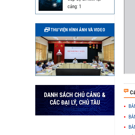
cảng: 1
THƯ VIỆN HÌNH ẢNH VÀ VIDEO
Cá
DANH SÁCH CHỦ CẢNG &
CÁC ĐẠI LÝ, CHỦ TÀU
BẢN
BẢN
BẢN