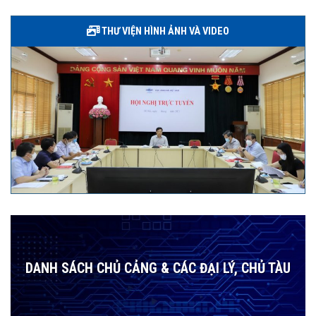
THƯ VIỆN HÌNH ẢNH VÀ VIDEO
DANH SÁCH CHỦ CẢNG & CÁC ĐẠI LÝ, CHỦ TÀU