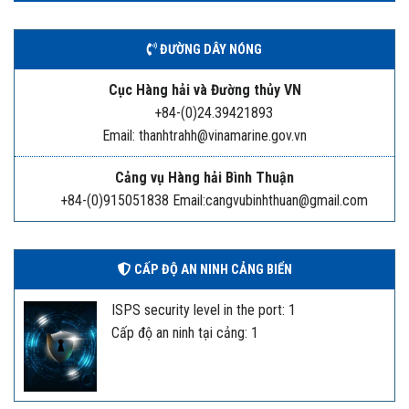
ĐƯỜNG DÂY NÓNG
Cục Hàng hải và Đường thủy VN
+84-(0)24.39421893
Email: thanhtrahh@vinamarine.gov.vn
Cảng vụ Hàng hải Bình Thuận
+84-(0)915051838 Email:cangvubinhthuan@gmail.com
CẤP ĐỘ AN NINH CẢNG BIỂN
ISPS security level in the port: 1
Cấp độ an ninh tại cảng: 1