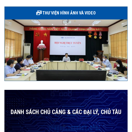
THƯ VIỆN HÌNH ẢNH VÀ VIDEO
DANH SÁCH CHỦ CẢNG & CÁC ĐẠI LÝ, CHỦ TÀU