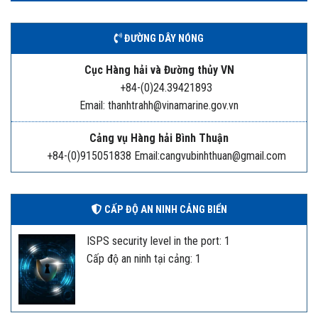
ĐƯỜNG DÂY NÓNG
Cục Hàng hải và Đường thủy VN
+84-(0)24.39421893
Email: thanhtrahh@vinamarine.gov.vn
Cảng vụ Hàng hải Bình Thuận
+84-(0)915051838 Email:cangvubinhthuan@gmail.com
CẤP ĐỘ AN NINH CẢNG BIỂN
ISPS security level in the port: 1
Cấp độ an ninh tại cảng: 1