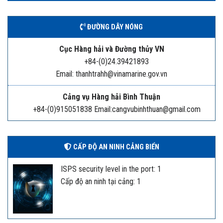
ĐƯỜNG DÂY NÓNG
Cục Hàng hải và Đường thủy VN
+84-(0)24.39421893
Email: thanhtrahh@vinamarine.gov.vn
Cảng vụ Hàng hải Bình Thuận
+84-(0)915051838 Email:cangvubinhthuan@gmail.com
CẤP ĐỘ AN NINH CẢNG BIỂN
ISPS security level in the port: 1
Cấp độ an ninh tại cảng: 1