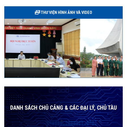
THƯ VIỆN HÌNH ẢNH VÀ VIDEO
DANH SÁCH CHỦ CẢNG & CÁC ĐẠI LÝ, CHỦ TÀU