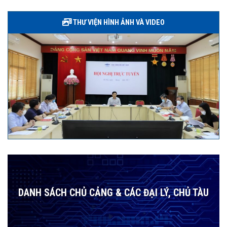
THƯ VIỆN HÌNH ẢNH VÀ VIDEO
DANH SÁCH CHỦ CẢNG & CÁC ĐẠI LÝ, CHỦ TÀU