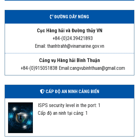
ĐƯỜNG DÂY NÓNG
Cục Hàng hải và Đường thủy VN
+84-(0)24.39421893
Email: thanhtrahh@vinamarine.gov.vn
Cảng vụ Hàng hải Bình Thuận
+84-(0)915051838 Email:cangvubinhthuan@gmail.com
CẤP ĐỘ AN NINH CẢNG BIỂN
ISPS security level in the port: 1
Cấp độ an ninh tại cảng: 1