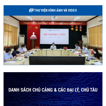
THƯ VIỆN HÌNH ẢNH VÀ VIDEO
DANH SÁCH CHỦ CẢNG & CÁC ĐẠI LÝ, CHỦ TÀU