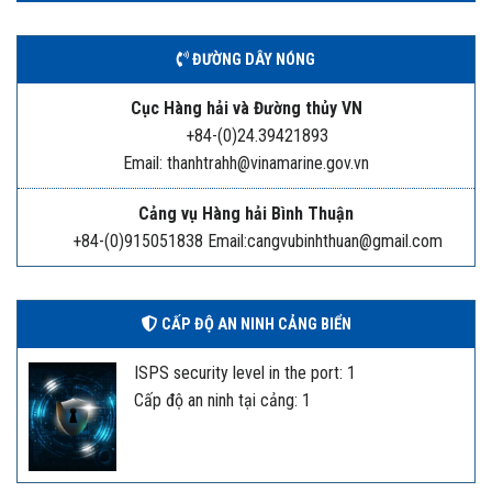
ĐƯỜNG DÂY NÓNG
Cục Hàng hải và Đường thủy VN
+84-(0)24.39421893
Email: thanhtrahh@vinamarine.gov.vn
Cảng vụ Hàng hải Bình Thuận
+84-(0)915051838 Email:cangvubinhthuan@gmail.com
CẤP ĐỘ AN NINH CẢNG BIỂN
ISPS security level in the port: 1
Cấp độ an ninh tại cảng: 1