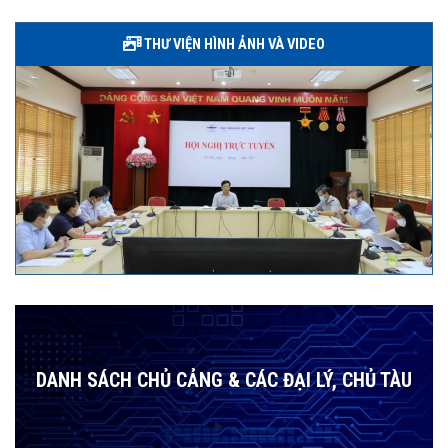
THƯ VIỆN HÌNH ẢNH VÀ VIDEO
DANH SÁCH CHỦ CẢNG & CÁC ĐẠI LÝ, CHỦ TÀU