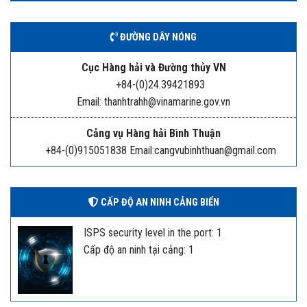
ĐƯỜNG DÂY NÓNG
Cục Hàng hải và Đường thủy VN
+84-(0)24.39421893
Email: thanhtrahh@vinamarine.gov.vn
Cảng vụ Hàng hải Bình Thuận
+84-(0)915051838 Email:cangvubinhthuan@gmail.com
CẤP ĐỘ AN NINH CẢNG BIỂN
ISPS security level in the port: 1
Cấp độ an ninh tại cảng: 1