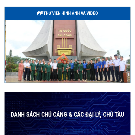
THƯ VIỆN HÌNH ẢNH VÀ VIDEO
DANH SÁCH CHỦ CẢNG & CÁC ĐẠI LÝ, CHỦ TÀU