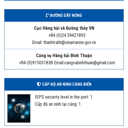
ĐƯỜNG DÂY NÓNG
Cục Hàng hải và Đường thủy VN
+84-(0)24.39421893
Email: thanhtrahh@vinamarine.gov.vn
Cảng vụ Hàng hải Bình Thuận
+84-(0)915051838 Email:cangvubinhthuan@gmail.com
CẤP ĐỘ AN NINH CẢNG BIỂN
ISPS security level in the port: 1
Cấp độ an ninh tại cảng: 1