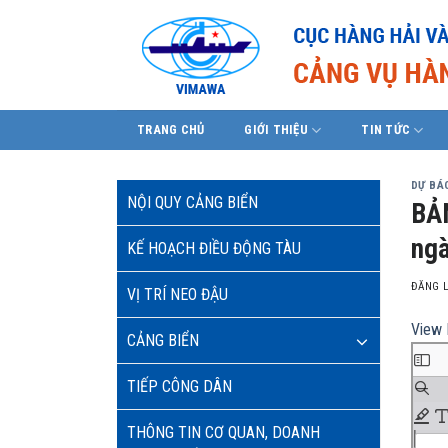
Skip
to
content
TRANG CHỦ
GIỚI THIỆU
TIN TỨC
DỰ BÁO
NỘI QUY CẢNG BIỂN
BẢ
ngà
KẾ HOẠCH ĐIỀU ĐỘNG TÀU
ĐĂNG 
VỊ TRÍ NEO ĐẬU
View 
CẢNG BIỂN
TIẾP CÔNG DÂN
THÔNG TIN CƠ QUAN, DOANH