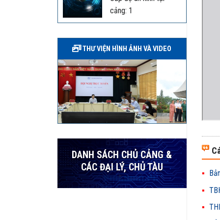
cảng: 1
THƯ VIỆN HÌNH ẢNH VÀ VIDEO
Cá
DANH SÁCH CHỦ CẢNG &
CÁC ĐẠI LÝ, CHỦ TÀU
Bản
TBH
THH