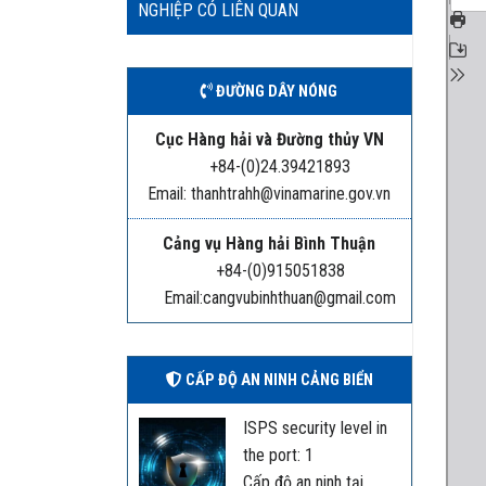
NGHIỆP CÓ LIÊN QUAN
ĐƯỜNG DÂY NÓNG
Cục Hàng hải và Đường thủy VN
+84-(0)24.39421893
Email: thanhtrahh@vinamarine.gov.vn
Cảng vụ Hàng hải Bình Thuận
+84-(0)915051838
Email:cangvubinhthuan@gmail.com
CẤP ĐỘ AN NINH CẢNG BIỂN
ISPS security level in
the port: 1
Cấp độ an ninh tại