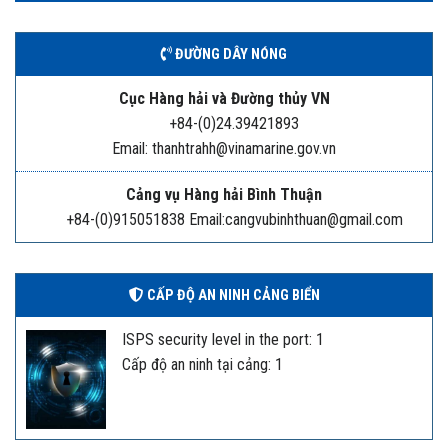
ĐƯỜNG DÂY NÓNG
Cục Hàng hải và Đường thủy VN
+84-(0)24.39421893
Email: thanhtrahh@vinamarine.gov.vn
Cảng vụ Hàng hải Bình Thuận
+84-(0)915051838 Email:cangvubinhthuan@gmail.com
CẤP ĐỘ AN NINH CẢNG BIỂN
ISPS security level in the port: 1
Cấp độ an ninh tại cảng: 1