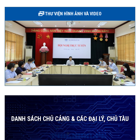
THƯ VIỆN HÌNH ẢNH VÀ VIDEO
DANH SÁCH CHỦ CẢNG & CÁC ĐẠI LÝ, CHỦ TÀU