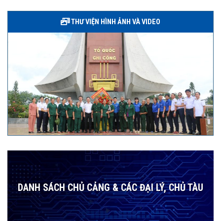
THƯ VIỆN HÌNH ẢNH VÀ VIDEO
DANH SÁCH CHỦ CẢNG & CÁC ĐẠI LÝ, CHỦ TÀU