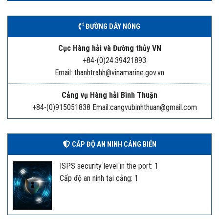
ĐƯỜNG DÂY NÓNG
Cục Hàng hải và Đường thủy VN
+84-(0)24.39421893
Email: thanhtrahh@vinamarine.gov.vn
Cảng vụ Hàng hải Bình Thuận
+84-(0)915051838 Email:cangvubinhthuan@gmail.com
CẤP ĐỘ AN NINH CẢNG BIỂN
ISPS security level in the port: 1
Cấp độ an ninh tại cảng: 1