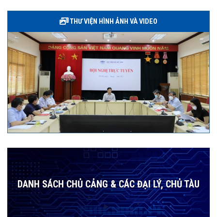
THƯ VIỆN HÌNH ẢNH VÀ VIDEO
DANH SÁCH CHỦ CẢNG & CÁC ĐẠI LÝ, CHỦ TÀU