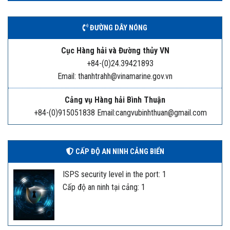
ĐƯỜNG DÂY NÓNG
Cục Hàng hải và Đường thủy VN
+84-(0)24.39421893
Email: thanhtrahh@vinamarine.gov.vn
Cảng vụ Hàng hải Bình Thuận
+84-(0)915051838 Email:cangvubinhthuan@gmail.com
CẤP ĐỘ AN NINH CẢNG BIỂN
ISPS security level in the port: 1
Cấp độ an ninh tại cảng: 1