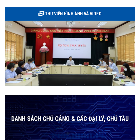
THƯ VIỆN HÌNH ẢNH VÀ VIDEO
DANH SÁCH CHỦ CẢNG & CÁC ĐẠI LÝ, CHỦ TÀU