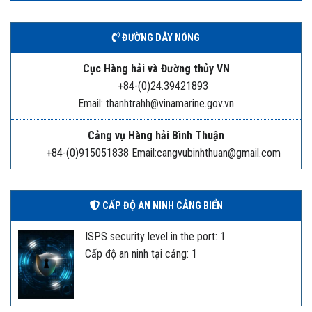
ĐƯỜNG DÂY NÓNG
Cục Hàng hải và Đường thủy VN
+84-(0)24.39421893
Email: thanhtrahh@vinamarine.gov.vn
Cảng vụ Hàng hải Bình Thuận
+84-(0)915051838 Email:cangvubinhthuan@gmail.com
CẤP ĐỘ AN NINH CẢNG BIỂN
ISPS security level in the port: 1
Cấp độ an ninh tại cảng: 1