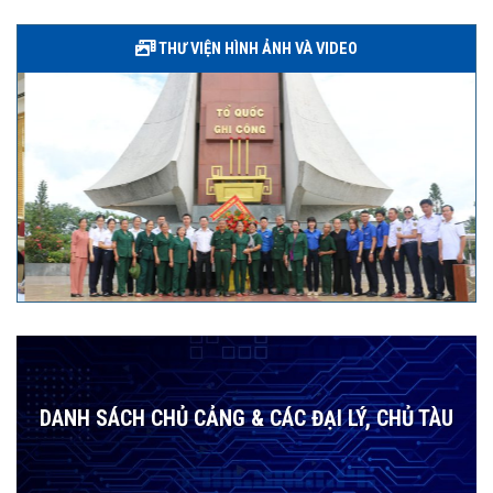
THƯ VIỆN HÌNH ẢNH VÀ VIDEO
DANH SÁCH CHỦ CẢNG & CÁC ĐẠI LÝ, CHỦ TÀU