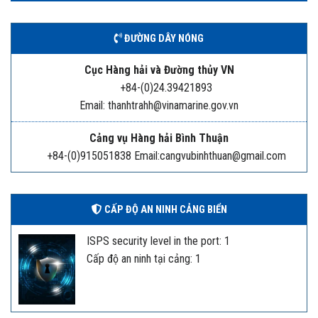
ĐƯỜNG DÂY NÓNG
Cục Hàng hải và Đường thủy VN
+84-(0)24.39421893
Email: thanhtrahh@vinamarine.gov.vn
Cảng vụ Hàng hải Bình Thuận
+84-(0)915051838 Email:cangvubinhthuan@gmail.com
CẤP ĐỘ AN NINH CẢNG BIỂN
ISPS security level in the port: 1
Cấp độ an ninh tại cảng: 1