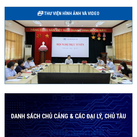
THƯ VIỆN HÌNH ẢNH VÀ VIDEO
DANH SÁCH CHỦ CẢNG & CÁC ĐẠI LÝ, CHỦ TÀU