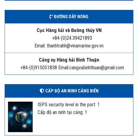
ĐƯỜNG DÂY NÓNG
Cục Hàng hải và Đường thủy VN
+84-(0)24.39421893
Email: thanhtrahh@vinamarine.gov.vn
Cảng vụ Hàng hải Bình Thuận
+84-(0)915051838 Email:cangvubinhthuan@gmail.com
CẤP ĐỘ AN NINH CẢNG BIỂN
ISPS security level in the port: 1
Cấp độ an ninh tại cảng: 1