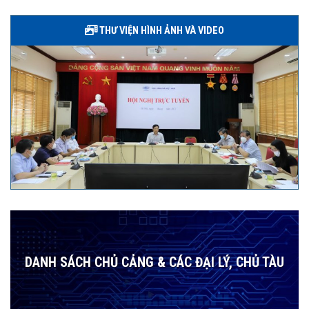
THƯ VIỆN HÌNH ẢNH VÀ VIDEO
DANH SÁCH CHỦ CẢNG & CÁC ĐẠI LÝ, CHỦ TÀU