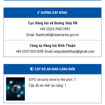
ĐƯỜNG DÂY NÓNG
Cục Hàng hải và Đường thủy VN
+84-(0)24.39421893
Email: thanhtrahh@vinamarine.gov.vn
Cảng vụ Hàng hải Bình Thuận
+84-(0)915051838 Email:cangvubinhthuan@gmail.com
CẤP ĐỘ AN NINH CẢNG BIỂN
ISPS security level in the port: 1
Cấp độ an ninh tại cảng: 1