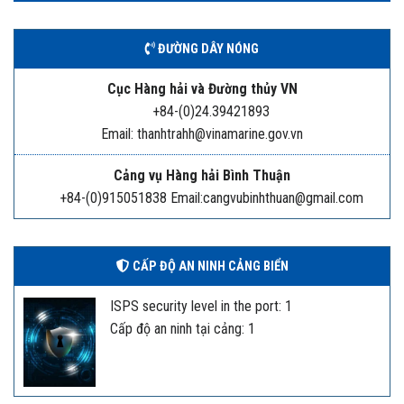
ĐƯỜNG DÂY NÓNG
Cục Hàng hải và Đường thủy VN
+84-(0)24.39421893
Email: thanhtrahh@vinamarine.gov.vn
Cảng vụ Hàng hải Bình Thuận
+84-(0)915051838 Email:cangvubinhthuan@gmail.com
CẤP ĐỘ AN NINH CẢNG BIỂN
ISPS security level in the port: 1
Cấp độ an ninh tại cảng: 1