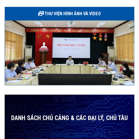
THƯ VIỆN HÌNH ẢNH VÀ VIDEO
DANH SÁCH CHỦ CẢNG & CÁC ĐẠI LÝ, CHỦ TÀU