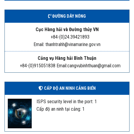
ĐƯỜNG DÂY NÓNG
Cục Hàng hải và Đường thủy VN
+84-(0)24.39421893
Email: thanhtrahh@vinamarine.gov.vn
Cảng vụ Hàng hải Bình Thuận
+84-(0)915051838 Email:cangvubinhthuan@gmail.com
CẤP ĐỘ AN NINH CẢNG BIỂN
ISPS security level in the port: 1
Cấp độ an ninh tại cảng: 1