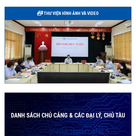
THƯ VIỆN HÌNH ẢNH VÀ VIDEO
DANH SÁCH CHỦ CẢNG & CÁC ĐẠI LÝ, CHỦ TÀU