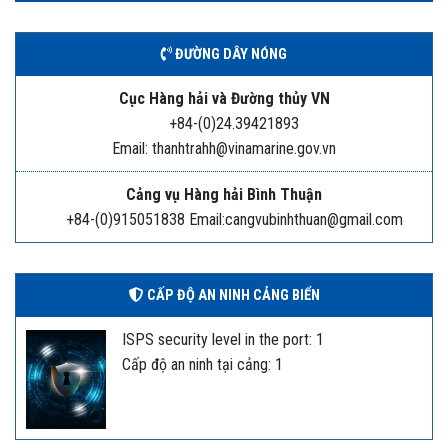
ĐƯỜNG DÂY NÓNG
Cục Hàng hải và Đường thủy VN
+84-(0)24.39421893
Email: thanhtrahh@vinamarine.gov.vn
Cảng vụ Hàng hải Bình Thuận
+84-(0)915051838 Email:cangvubinhthuan@gmail.com
CẤP ĐỘ AN NINH CẢNG BIỂN
ISPS security level in the port: 1
Cấp độ an ninh tại cảng: 1