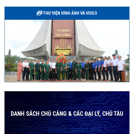
THƯ VIỆN HÌNH ẢNH VÀ VIDEO
DANH SÁCH CHỦ CẢNG & CÁC ĐẠI LÝ, CHỦ TÀU