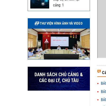
cảng: 1
THƯ VIỆN HÌNH ẢNH VÀ VIDEO
Cá
DANH SÁCH CHỦ CẢNG &
CÁC ĐẠI LÝ, CHỦ TÀU
BẢN
BẢN
BẢN