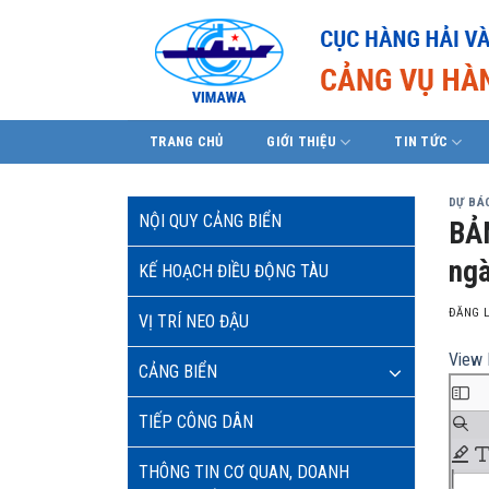
Skip
to
content
TRANG CHỦ
GIỚI THIỆU
TIN TỨC
DỰ BÁO
NỘI QUY CẢNG BIỂN
BẢ
ngà
KẾ HOẠCH ĐIỀU ĐỘNG TÀU
ĐĂNG 
VỊ TRÍ NEO ĐẬU
View 
CẢNG BIỂN
TIẾP CÔNG DÂN
THÔNG TIN CƠ QUAN, DOANH