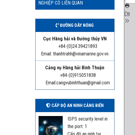
NGHIỆP CÓ LIÊN QUAN
ĐƯỜNG DÂY NÓNG
Cục Hàng hải và Đường thủy VN
+84-(0)24.39421893
Email: thanhtrahh@vinamarine.gov.vn
Cảng vụ Hàng hải Bình Thuận
+84-(0)915051838
Email:cangvubinhthuan@gmail.com
CẤP ĐỘ AN NINH CẢNG BIỂN
ISPS security level in
the port: 1
Cấp độ an ninh tại